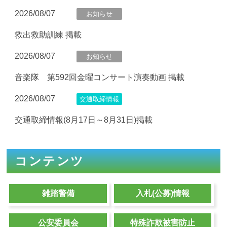
2026/08/07
お知らせ
救出救助訓練 掲載
2026/08/07
お知らせ
音楽隊 第592回金曜コンサート演奏動画 掲載
2026/08/07
交通取締情報
交通取締情報(8月17日～8月31日)掲載
2026/08/07
ニュース
コンテンツ
少年サポートセンターだより 掲載
2026/08/06
ニュース
雑踏警備
入札(公募)情報
防犯ニュース【太陽光発電施設盗難発生状況】掲載
公安委員会
特殊詐欺被害防止
2026/08/05
ニュース