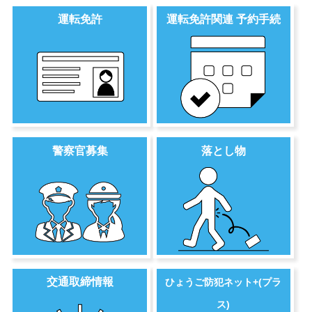
運転免許
運転免許関連 予約手続
警察官募集
落とし物
交通取締情報
ひょうご防犯ネット+(プラ
ス)