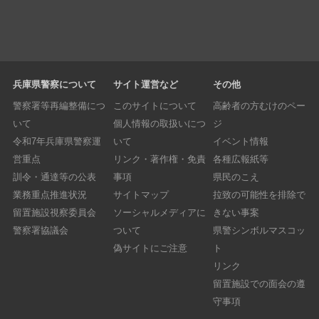
2026/07/27
お知らせ
音楽隊 8月の演奏予定 掲載
兵庫県警察について
サイト運営など
その他
2026/07/27
お知らせ
警察署等再編整備につ
このサイトについて
高齢者の方むけのペー
イベント情報 掲載
いて
個人情報の取扱いにつ
ジ
令和7年兵庫県警察運
いて
イベント情報
2026/07/23
各種統計
営重点
リンク・著作権・免責
各種広報紙等
交通事故統計更新(令和8年6月中)
訓令・通達等の公表
事項
県民のこえ
業務重点推進状況
サイトマップ
拉致の可能性を排除で
2026/07/21
お知らせ
留置施設視察委員会
ソーシャルメディアに
きない事案
警察署協議会
ついて
県警シンボルマスコッ
音楽隊 第594回金曜コンサートのお知らせ 掲載
偽サイトにご注意
ト
2026/07/17
リンク
お知らせ
留置施設での面会の遵
飲酒運転の根絶について 更新
守事項