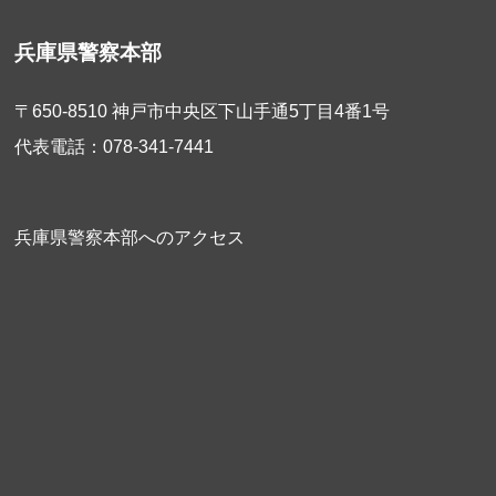
2026/07/31
お知らせ
音楽隊体験入隊＆説明会結果 掲載
兵庫県警察本部
2026/07/31
各種統計
〒650-8510 神戸市中央区下山手通5丁目4番1号
少年非行統計（令和8年6月末）
代表電話：078-341-7441
2026/07/31
各種統計
児童虐待統計（令和8年6月末）
兵庫県警察本部へのアクセス
2026/07/29
各種統計
高速道路交通警察隊 交通事故統計（令和8年6月
末） 掲載
2026/07/29
お知らせ
令和8年 夏の交通事故防止運動期間中の交通事故発
生状況について