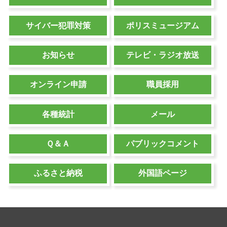
防災学生ボランティア通信 掲載
サイバー犯罪対策
ポリスミュージアム
2026/08/04
お知らせ
お知らせ
テレビ・ラジオ放送
行政機関等匿名加工情報の利用に関する提案の募集 掲
載
オンライン申請
職員採用
2026/08/03
お知らせ
各種統計
メール
交通安全関係／8月イベント情報について 掲載
2026/08/03
Ｑ＆Ａ
パブリックコメント
TV放送
こんにちは県警です(8月1日放送分)
ふるさと納税
外国語ページ
2026/08/03
お知らせ
広報紙「POLICE情報」9月号 掲載