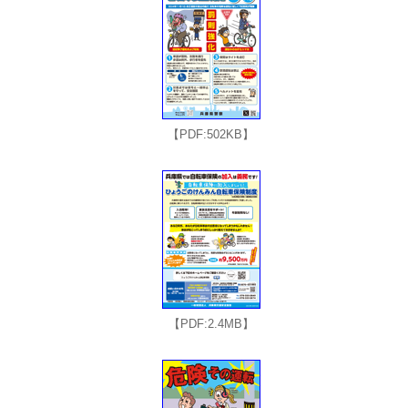
【PDF:502KB】
【PDF:2.4MB】