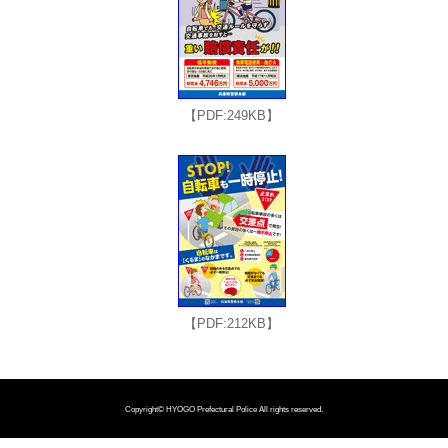
【PDF:249KB】
【PDF:212KB】
Copyright©
HYOGO Prefectural Police
All rights reserved.