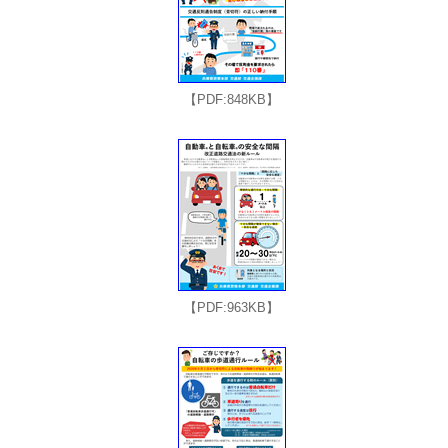
【PDF:848KB】
【PDF:963KB】