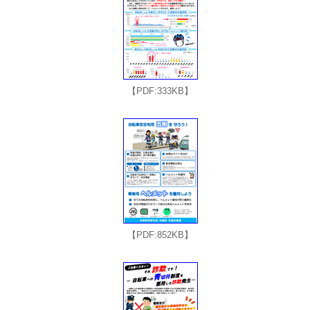
【PDF:333KB】
【PDF:852KB】