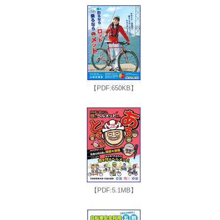
【PDF:650KB】
【PDF:5.1MB】