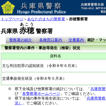
トップページ
＞
あなたのまちの警察署
＞
赤穂警察署
あこう
赤穂
兵庫県
警察署
警察署の紹介
各種窓口案内
交番案内
統計・マ
警察署管内の事件・事故等発生（検挙）状況
資料名
主な刑法犯罪の認知状況
（令和８年６月末）
交通事故発生状況（令和８年５月末）
※
県下全域及び他警察署の統計については、「
兵庫県警
び「
各警察署ホームページ
」でご確認ください。
※
県下全域の事件等発生状況については、「
兵庫県警察
況）
」でご確認ください。