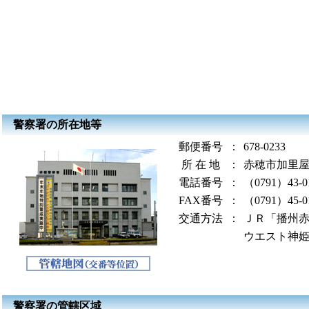
警察署の所在地等
郵便番号
：
678-0233
所 在 地
：
赤穂市加里屋
電話番号
：
（0791）43-0
FAX番号
：
（0791）45-0
交通方法
：
ＪＲ「播州赤
ウエスト神
警察署の管轄区域