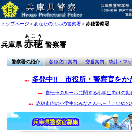
トップページ
＞
あなたのまちの警察署
＞
赤穂警察署
あこう
赤穂
兵庫県
警察署
警察署の紹介
各種窓口案内
交番案内
統計・マ
多発中!! 市役所・警察官を
自転車のルールに関する小学生向けの動
赤穂市内の小学生のみなさんへ～「こいぬの