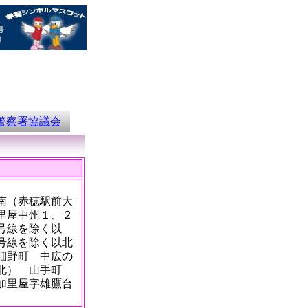
警察署協議会
南（赤穂駅前大
里屋中州１、２
号線を除く以
号線を除く以北
 細野町 中広の
以北） 山手町
加里屋字雄鷹台