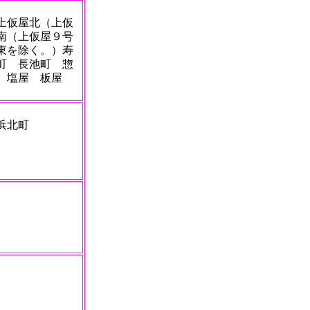
上仮屋北（上仮
南（上仮屋９号
以東を除く。）寿
町 長池町 惣
 塩屋 板屋
浜北町