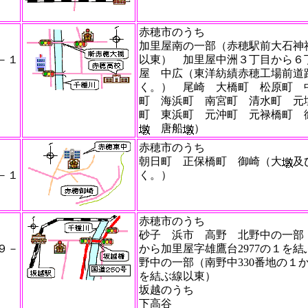
赤穂市のうち
加里屋南の一部（赤穂駅前大石神
－１
以東） 加里屋中洲３丁目から６
屋 中広（東洋紡績赤穂工場前道
く。） 尾崎 大橋町 松原町 
町 海浜町 南宮町 清水町 元
町 東浜町 元沖町 元禄橋町 
唐船
）
赤穂市のうち
朝日町 正保橋町 御崎（大
及
－１
く。）
赤穂市のうち
砂子 浜市 高野 北野中の一部
９－
から加里屋字雄鷹台2977の１を
野中の一部（南野中330番地の１
を結ぶ線以東）
坂越のうち
下高谷