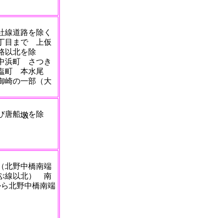
社線道路を除く
丁目まで 上仮
路以北を除
中浜町 さつき
塩町 本水尾
御崎の一部（大
び唐船
を除
（北野中橋南端
結ぶ線以北） 南
から北野中橋南端