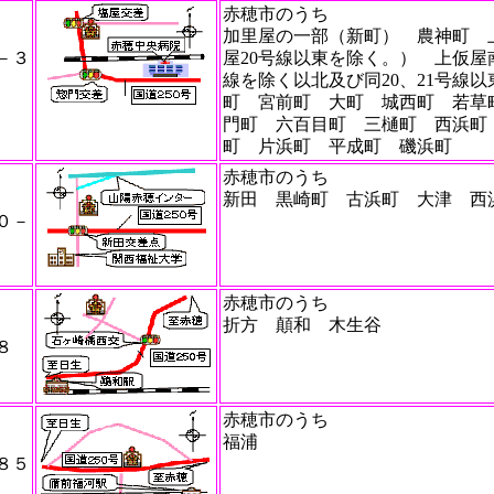
赤穂市のうち
加里屋の一部（新町） 農神町 
－３
屋20号線以東を除く。） 上仮屋
線を除く以北及び同20、21号線
町 宮前町 大町 城西町 若草
門町 六百目町 三樋町 西浜町
町 片浜町 平成町 磯浜町
赤穂市のうち
新田 黒崎町 古浜町 大津 西
０－
赤穂市のうち
折方 顛和 木生谷
８
赤穂市のうち
福浦
８５