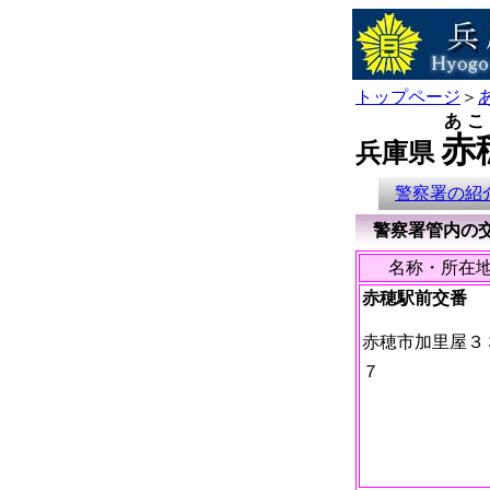
トップページ
＞
あこ
赤
兵庫県
警察署の紹
警察署管内の交
名称・所在
赤穂駅前交番
赤穂市加里屋３
７