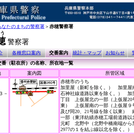
あなたのまちの警察署
＞
赤穂警察署
う
穂
警察署
介
各種窓口案内
交番案内
統計・マップ
お知らせ
番（駐在所）の名称、所在地一覧
地
案内図
所管区域
赤穂市のうち
加里屋（新町を除く。） 加里屋
３－
石神社線道路以東を除く。） 加
丁目 上仮屋北の一部（上仮屋20
東） 上仮屋南の一部（上仮屋９
及び同20、21号線を除く以東）
一部（東洋紡績赤穂工場前道路
元町 北野中（北野中橋南端から
2977の１を結ぶ線以北を除く。）