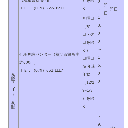
）を除
0
即
ＴＥＬ（079）222-0550
く
・
即日
日
1
月曜日
3:
（祝
0
日・休
0
日を除
～
く）、
但馬免許センター
（養父市役所南
1
日曜日
約600m）
5:
※ 年末
ＴＥＬ（079）662-1117
免許証・マイナ免許証
0
年始
0
（12/2
9~1/3
）を除
く
・
9: