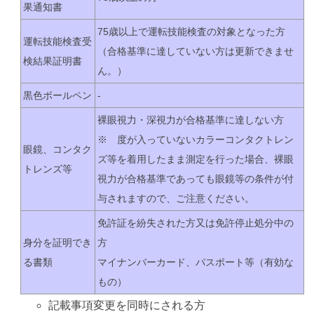
果通知書
75歳以上で運転技能検査の対象となった方
運転技能検査受
（合格基準に達していない方は更新できませ
検結果証明書
ん。）
黒色ボールペン
-
裸眼視力・深視力が合格基準に達しない方
※ 度が入っていないカラーコンタクトレン
眼鏡、コンタク
ズ等を着用したまま測定を行った場合、裸眼
トレンズ等
視力が合格基準であっても眼鏡等の条件が付
与されますので、ご注意ください。
免許証を紛失された方又は免許停止処分中の
身分を証明でき
方
る書類
マイナンバーカード、パスポート等（有効な
もの）
記載事項変更を同時にされる方