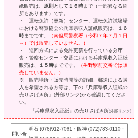
紙販売は、
原則として１６時
まで（一部異なる箇
所もあります）です。
・ 運転免許（更新）センター、運転免許試験場
における警察協会の兵庫県収入証紙販売は、
１６
時
までです。
（南但馬警察署（令和７年７月１日
～）では販売していません。）
・ 巡回方式による免許更新を行っている分庁
舎・警察センター・交番における兵庫県収入証紙
販売は、
１５時
までです。
（生野駅前交番では販
売していません。）
※ 販売場所・販売時間等の詳細、郵送による購
入を希望される方等は、下の『兵庫県収入証紙の
売りさばき所』(外部リンク)から確認してくださ
い。
『兵庫県収入証紙』の売りさばき所
(外部リンク)
明石 (078)912-7061・阪神 (072)783-0110・
問い合