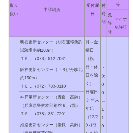
等
取り
受付曜
付
申請場所
扱い
日
時
免
マイナ
間
許
免許証
証
明石更新センター
（明石運転免許
月～金
試験場南約100m）
曜日
ＴＥＬ（078）912-7061
（祝
日・休
・
阪神更新センター
（ＪＲ伊丹駅北
日を除
9:
約150m）
く）、
0
ＴＥＬ（072）783-0110
日曜日
0
神戸更新センター
（優良・高齢）
※ 年末
～
（兵庫県警察本部別館 6、7階）
年始
1
ＴＥＬ（078）351-7201
（12/2
1:
姫路更新センター
（優良・高齢）
9~1/3
0
（姫路警察署6階）