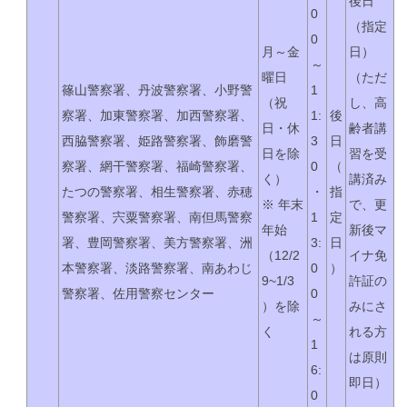
後日
0
（指定
0
月～金
日）
～
曜日
（ただ
篠山警察署、丹波警察署、小野警
1
（祝
し、高
察署、加東警察署、加西警察署、
1:
後
日・休
齢者講
西脇警察署、姫路警察署、飾磨警
3
日
日を除
習を受
察署、網干警察署、福崎警察署、
0
（
く）
講済み
たつの警察署、相生警察署、赤穂
・
指
※ 年末
で、更
警察署、宍粟警察署、南但馬警察
1
定
年始
新後マ
署、豊岡警察署、美方警察署、洲
3:
日
（12/2
イナ免
本警察署、淡路警察署、南あわじ
0
）
9~1/3
許証の
警察署、佐用警察センター
0
）を除
みにさ
～
く
れる方
1
は原則
6:
即日）
0