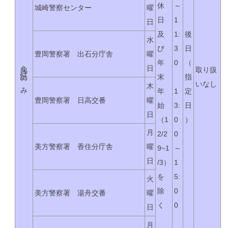
休
～
城崎警察センター
曜
日
1
日
及
1:
後
水
び
3
日
豊岡警察署 出石分庁舎
曜
年
0
（
免許証のみ
日
取り扱
末
指
いなし
木
年
1
定
豊岡警察署 日高交番
曜
始
3:
日
日
（1
0
）
月
2/2
0
美方警察署 香住分庁舎
曜
9~1
～
日
/3）
1
を
5:
火
除
0
美方警察署 湯舟交番
曜
く
0
日
月