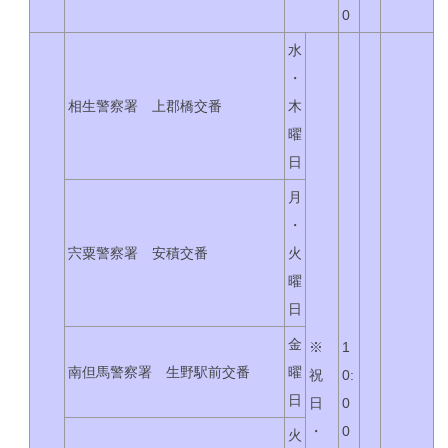
0
水
・
相生警察署 上郡橋交番
木
曜
日
月
・
宍粟警察署 安積交番
火
曜
日
金
※
1
南但馬警察署 生野駅前交番
曜
祝
0:
日
日
0
・
0
火