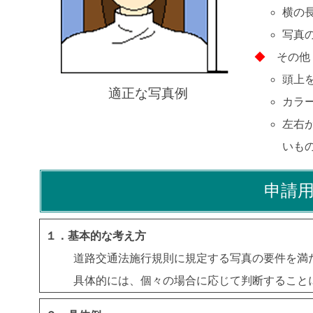
横の長
写真
◆
その他
頭上
適正な写真例
カラ
左右
いも
申請
１．基本的な考え方
道路交通法施行規則に規定する写真の要件を満
具体的には、個々の場合に応じて判断すること