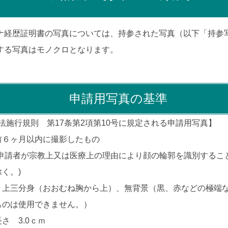
ナ経歴証明書の写真については、持参された写真（以下「持参
する写真はモノクロとなります。
申請用写真の基準
法施行規則 第17条第2項第10号に規定される申請用写真】
前６ヶ月以内に撮影したもの
(申請者が宗教上又は医療上の理由により顔の輪郭を識別するこ
く。)
、上三分身（おおむね胸から上）、無背景（黒、赤などの極端
ものは使用できません。）
さ 3.0ｃｍ