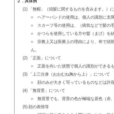
２．具体例
「無帽」（頭髪に関するものを含みます。）
○ ヘアーバンドの使用は、個人の識別に支
○ スカーフ等の使用は、（病気などで髪の
○ かつらを使用している方や髷（まげ）を
○ 宗教上又は医療上の理由により、布で頭
ん。
「正面」について
○ 正面を向いた状態で個人の識別ができる
「上三分身（おおむね胸から上）」について
○ 顔のみが大きく写っているものなどは許
「無背景」について
○ 無背景でも、背景の色が極端な原色（赤
顔の表情等