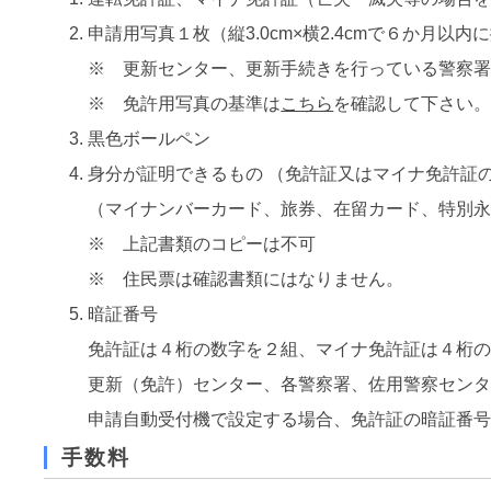
申請用写真１枚（縦3.0cm×横2.4cmで６か月
※ 更新センター、更新手続きを行っている警察署
※ 免許用写真の基準は
こちら
を確認して下さい
黒色ボールペン
身分が証明できるもの （免許証又はマイナ免許証
（マイナンバーカード、旅券、在留カード、特別
※ 上記書類のコピーは不可
※ 住民票は確認書類にはなりません。
暗証番号
免許証は４桁の数字を２組、マイナ免許証は４桁
更新（免許）センター、各警察署、佐用警察セン
申請自動受付機で設定する場合、免許証の暗証番
手数料