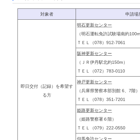
対象者
申請場
明石更新センター
（明石運転免許試験場南約100
ＴＥＬ（078）912-7061
阪神更新センター
（ＪＲ伊丹駅北約150m）
ＴＥＬ（072）783-0110
神戸更新センター
即日交付（記録）を希望す
（兵庫県警察本部別館 6、7階
る方
ＴＥＬ（078）351-7201
姫路更新センター
（姫路警察署６階）
ＴＥＬ（079）222-0550
但馬免許センター