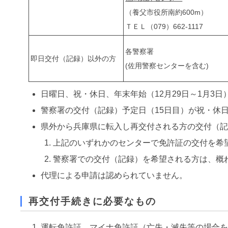
（養父市役所南約600m）
ＴＥＬ（079）662-1117
各警察署
即日交付（記録）以外の方
(佐用警察センターを含む)
日曜日、祝・休日、年末年始（12月29日～1月3
警察署の交付（記録）予定日（15日目）が祝・休
県外から兵庫県に転入し再交付される方の交付（
上記のいずれかのセンターで免許証の交付を希
警察署での交付（記録）を希望される方は、概
代理による申請は認められていません。
再交付手続きに必要なもの
運転免許証、マイナ免許証（亡失・滅失等の場合