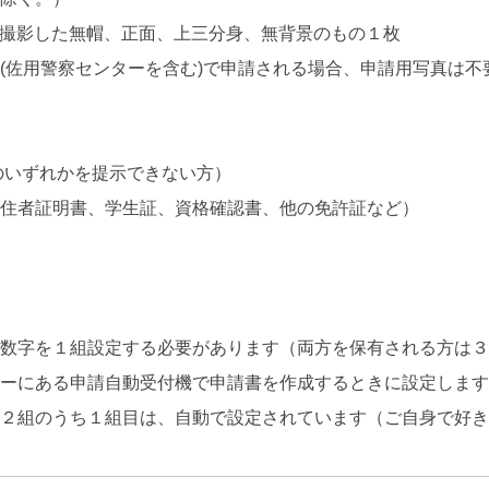
以内に撮影した無帽、正面、上三分身、無背景のもの１枚
(佐用警察センターを含む)で申請される場合、申請用写真は不
。
のいずれかを提示できない方）
永住者証明書、学生証、資格確認書、他の免許証など）
の数字を１組設定する必要があります（両方を保有される方は
ターにある申請自動受付機で申請書を作成するときに設定しま
号２組のうち１組目は、自動で設定されています（ご自身で好