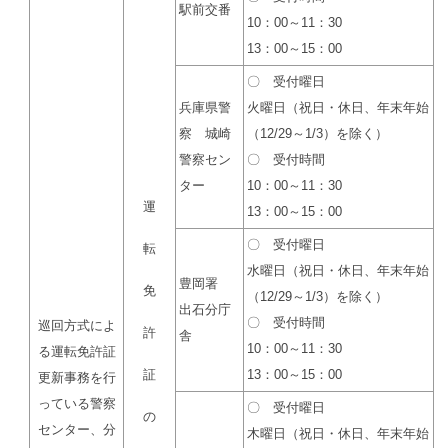
駅前交番
10：00～11：30
13：00～15：00
〇 受付曜日
兵庫県警
火曜日（祝日・休日、年末年始
察 城崎
（12/29～1/3）を除く）
警察セン
〇 受付時間
ター
10：00～11：30
運
13：00～15：00
〇 受付曜日
転
水曜日（祝日・休日、年末年始
豊岡署
免
（12/29～1/3）を除く）
出石分庁
〇 受付時間
巡回方式によ
許
舎
10：00～11：30
る運転免許証
証
13：00～15：00
更新事務を行
っている警察
〇 受付曜日
の
センター、分
木曜日（祝日・休日、年末年始