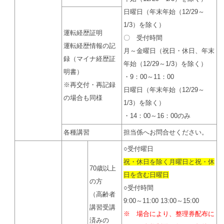
日曜日（年末年始（12/29～
1/3）を除く）
運転経歴証明
〇 受付時間
運転経歴情報の記
月～金曜日（祝日・休日、年末
録（マイナ経歴証
年始（12/29～1/3）を除く）
明書）
・9：00～11：00
※再交付・再記録
日曜日（年末年始（12/29～
の場合も同様
1/3）を除く）
・14：00～16：00のみ
各種講習
担当係へお問合せください。
○受付曜日
祝・休日を除く月曜日と祝・休
70歳以上
日を含む日曜日
の方
○受付時間
（高齢者
9:00～11:00 13:00～15:00
講習受講
※ 場合により、整理券配布に
済みの