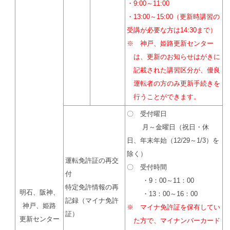
・9:00～11:00
・13:00～15:00（更新時講習の
受講が必要な方は14:30まで）
※ 神戸、姫路更新センター
は、更新のお知らせはがきに
記載された講習区分が、優良
運転者の方のみ更新手続きを
行うことができます。
〇 受付曜日
月～金曜日（祝日・休
日、年末年始（12/29～1/3）を
除く）
運転免許証の再交
〇 受付時間
付
・9：00～11：00
特定免許情報の再
明石、阪神、
・13：00～16：00
記録（マイナ免許
神戸、姫路
※ マイナ免許証を保有してい
証）
更新センター
た方で、マイナンバーカード