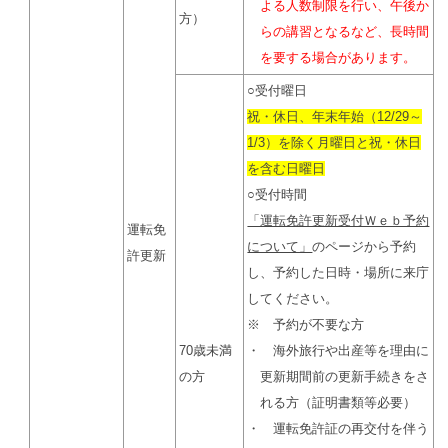
よる人数制限を行い、午後か
方）
らの講習となるなど、長時間
を要する場合があります。
○受付曜日
祝・休日、年末年始（12/29～
1/3）を除く月曜日と祝・休日
を含む日曜日
○受付時間
「運転免許更新受付Ｗｅｂ予約
運転免
について」
のページから予約
許更新
し、予約した日時・場所に来庁
してください。
※ 予約が不要な方
70歳未満
・ 海外旅行や出産等を理由に
の方
更新期間前の更新手続きをさ
れる方（証明書類等必要）
・ 運転免許証の再交付を伴う