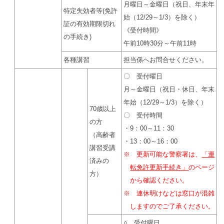
月曜日～金曜日（祝日、年末年
特定失効者等(免許
始（12/29～1/3）を除く）
証の有効期限切れ
《受付時間》
の手続き)
午前10時30分～午前11時
各種講習
担当係へお問合せください。
〇 受付曜日
月～金曜日（祝日・休日、年末
年始（12/29～1/3）を除く）
70歳以上
〇 受付時間
の方
・9：00～11：30
（高齢者
・13：00～16：00
講習受講
※ 更新可能な警察署は、
「運
済みの
転免許更新手続き」
のページ
方）
から確認ください。
※ 連休明けなどは窓口が混雑
しますのでご了承ください。
○ 受付曜日