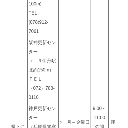
100m)
TEL
(078)912-
7061
阪神更新セン
ター
（ＪＲ伊丹駅
北約150m）
ＴＥＬ
（072）783-
0110
神戸更新セン
9:00～
ター
11:00
○ 月～金曜日
即
県下に
（兵庫県警察
の間