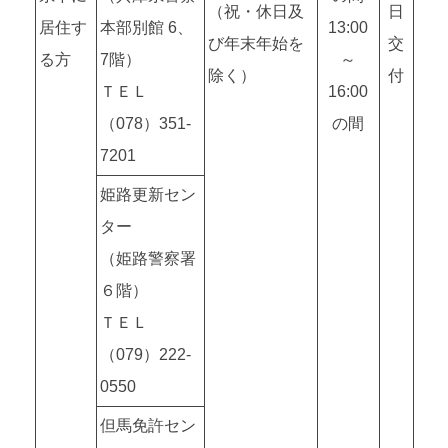
（祝・休日及
日
居住す
本部別館 6、
13:00
び年末年始を
交
る方
7階）
～
除く）
付
ＴＥＬ
16:00
（078）351-
の間
7201
姫路更新セン
ター
（姫路警察署
６階）
ＴＥＬ
（079）222-
0550
但馬免許セン