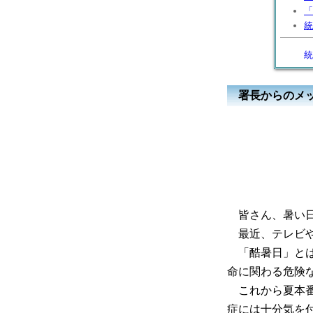
「
統
統
署長からのメ
皆さん、暑い日
最近、テレビや
「酷暑日」とは
命に関わる危険
これから夏本番
症には十分気を