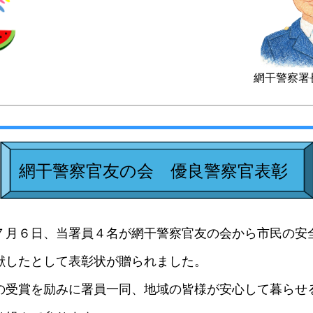
網干警察署
網干警察官友の会 優良警察官表彰
月６日、当署員４名が網干警察官友の会から市民の安
献したとして表彰状が贈られました。
受賞を励みに署員一同、地域の皆様が安心して暮らせ