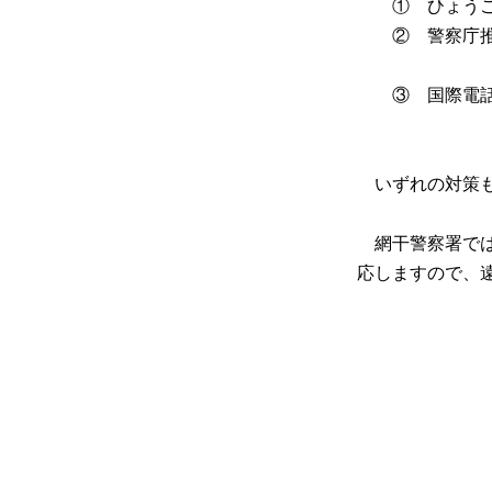
① ひょうご防
② 警察庁推
犯行に
③ 国際電話
携帯だ
いずれの対策も
網干警察署では
応しますので、