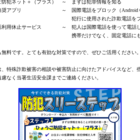
犯ネット＋（プラス） ～ まずは犯罪情報を知る
奨アプリ ～ 国際電話をブロック（Android O
使用された詐欺電話をブロ
利用休止サービス ～ 犯人は国際電話を使って電話し
けでなく、固定電話にも対
無料です。とても有効な対策ですので、ぜひご活用ください
、特殊詐欺被害の相談や被害防止に向けたアドバイスなど、
遠慮なく当署生活安全課までご連絡ください。