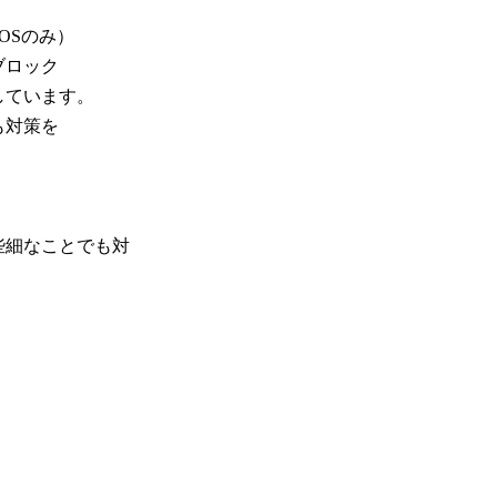
Sのみ）
ック
ています。
策を
。
些細なことでも対