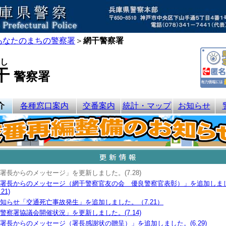
あなたのまちの警察署
＞
網干警察署
し
干
警察署
介
各種窓口案内
交番案内
統計・マップ
お知らせ
署長からのメッセージ」を更新しました。(7.28)
署長からのメッセージ（網干警察官友の会 優良警察官表彰）」を追加しま
.21)
知らせ「交通死亡事故発生」を追加しました。（7.21）
警察署協議会開催状況」を更新しました。(7.14)
署長からのメッセージ（署長感謝状の贈呈）」を追加しました。(6.29)