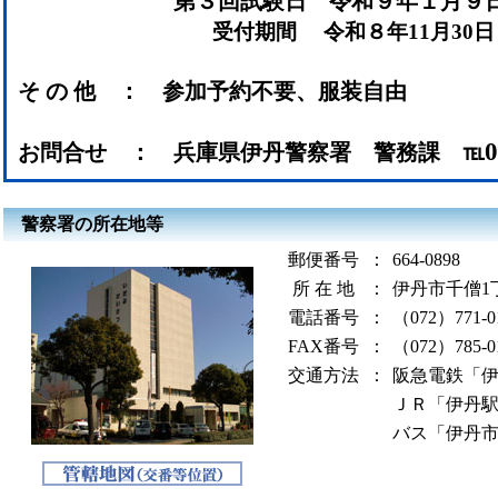
第３回試験日 令和９年１月９日
受付期間 令和８年11月30日
そ の 他 ： 参加予約不要、服装自由
お問合せ ： 兵庫県伊丹警察署 警務課 ℡
警察署の所在地等
郵便番号
：
664-0898
所 在 地
：
伊丹市千僧1
電話番号
：
（072）771-0
FAX番号
：
（072）785-0
交通方法
：
阪急電鉄「伊
ＪＲ「伊丹駅
バス「伊丹市