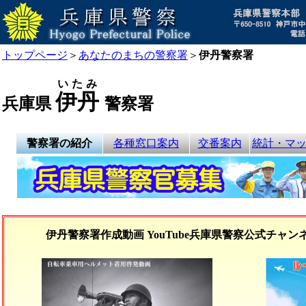
トップページ
＞
あなたのまちの警察署
＞
伊丹警察署
いたみ
伊丹
兵庫県
警察署
警察署の紹介
各種窓口案内
交番案内
統計・マ
伊丹警察署作成動画 YouTube兵庫県警察公式チャンネ