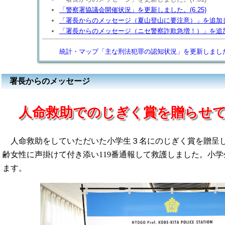
「警察署協議会開催状況」を更新しました。(6.25)
「署長からのメッセージ（夏山登山に要注意）」を追加しまし
「署長からのメッセージ（ニセ警察詐欺急増！）」を追加し
統計・マップ「主な刑法犯罪の認知状況」を更新しまし
署長からのメッセージ
人命救助でのじぎく賞を贈らせ
人命救助をしていただいた小学生３名にのじぎく賞を贈呈し
齢女性に声掛けて付き添い119番通報して救護しました。小
ます。