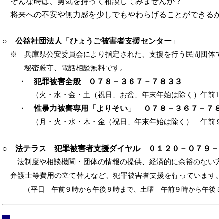
そんな時は、勇気を持って相談してみませんか？
将来への不安や無力感を少しでもやわらげることができる
○ 公益社団法人「ひょうご被害者支援センター」
※ 兵庫県公安委員会により指定された、支援を行う民間団体
秘密厳守、電話相談無料です。
・ 犯罪被害全般 ０７８－３６７－７８３３
（火・水・金・土（祝日、お盆、年末年始は除く）午前10
・ 性暴力被害専用「よりそい」 ０７８－３６７－７
（月・火・水・木・金（祝日、年末年始は除く） 午前９
○ 法テラス 犯罪被害者支援ダイヤル ０１２０－０７９－
法制度や相談機関・団体の情報の提供、経済的に余裕のない方
弁護士等費用の立て替えなど、犯罪被害者支援を行っています
（平日 午前９時から午後９時まで、土曜 午前９時から午後５