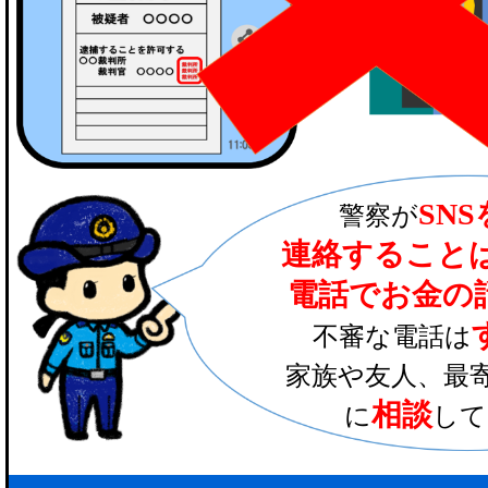
SN
警察が
連絡すること
電話でお金の
不審な電話は
家族や友人、最
相談
に
して