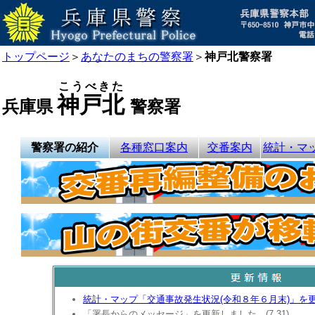
トップページ
＞
あなたのまちの警察署
＞
神戸北警察署
こうべきた
神戸北
兵庫県
警察署
警察署の紹介
各種窓口案内
交番案内
統計・マ
統計・マップ「交通事故発生状況(令和８年６月末)」を更新
「署長からのメッセージ」を更新しました。(7.31)