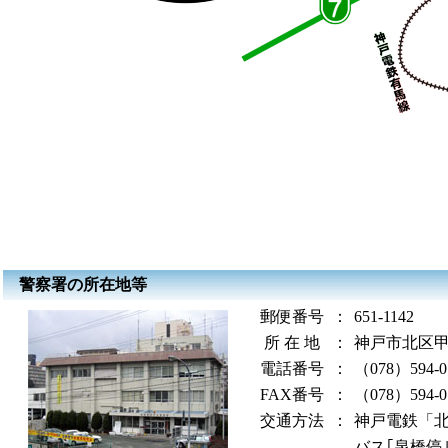
警察署の所在地等
郵便番号
：
651-1142
所 在 地
：
神戸市北区甲
電話番号
：
（078）594-0
FAX番号
：
（078）594-0
交通方法
：
神戸電鉄「北
バス｢泉橋停