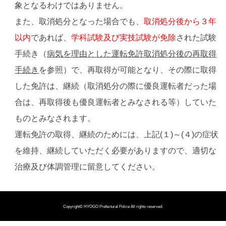
象となるわけではありません。
また、取消処分となった場合でも、
取消処分後から３年
以内
であれば、
学科試験及び実技試験が免除
された試験
手続き（
病気を理由とした運転免許取消処分後の再取得
手続き
を参照）で、再取得が可能となり、その際に取得
した免許は、継続（取消処分の際に優良運転者だった場
合は、再取得後も優良運転者とみなされる等）していた
ものとみなされます。
運転免許の取得、継続のためには、上記(１)～(４)の症状
を維持、継続していただく必要がありますので、適切な
治療及び体調管理に留意してください。
Copyright©
HYOGO Prefectural Police
All rights reserved.