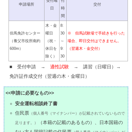
受付曜
付
申請場所
交付
日
時
間
木・金
8:
但馬免許センター
曜日
30
※ 但馬試験場で手続きを行った
（養父市役所南約
（祝・
～
場合、即日交付はできません。
600m）
休日を
9:
（翌週木・金交付）
除く）
30
■ 受付申請 →
適性試験
→ 講習（日曜日）→
免許証作成交付（翌週の木・金曜日）
<<申請に必要なもの>>
安全運転相談終了書
住民票
（個人番号（マイナンバー）が記載されていないもので
（本籍の記載のあるもの）、日本国籍の
足ります。）
ない方も国籍記載の住民票