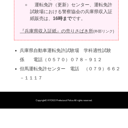
運転免許（更新）センター、運転免許
試験場における警察協会の兵庫県収入証
紙販売は、
16時まで
です。
『兵庫県収入証紙』の売りさばき所
(外部リンク)
兵庫県自動車運転免許試験場 学科適性試験
係 電話（０５７０）０７８－９１２
但馬運転免許センター 電話 （０７９）６６２
－１１１７
Copyright©
HYOGO Prefectural Police
All rights reserved.