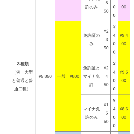
,5
許のみ
0
00
50
0
¥
¥2
免許証の
4
¥9,4
,3
み
0
00
50
0
３種類
¥
免許証と
¥2
（例 大型
4
¥9,5
¥5,850
一般
¥800
マイナ免
,4
と普通と普
0
00
許
50
通二種）
0
¥
¥1
マイナ免
4
¥8,6
,5
許のみ
0
00
50
0