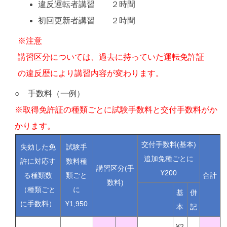
違反運転者講習 ２時間
初回更新者講習 ２時間
※注意
講習区分については、過去に持っていた運転免許証
の違反歴により講習内容が変わります。
○ 手数料（一例）
※取得免許証の種類ごとに試験手数料と交付手数料がか
かります。
交付手数料(基本)
失効した免
試験手
追加免種ごとに
許に対応す
数料種
講習区分(手
¥200
る種類数
類ごと
合計
数料)
（種類ごと
に
基
併
に手数料）
¥1,950
本
記
¥2