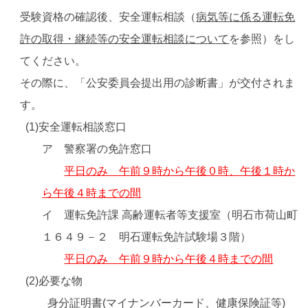
受験資格の確認後、安全運転相談（
病気等に係る運転免
許の取得・継続等の安全運転相談について
を参照）をし
てください。
その際に、「公安委員会提出用の診断書」が交付されま
す。
(1)安全運転相談窓口
ア 警察署の免許窓口
平日のみ 午前９時から午後０時、午後１時か
ら午後４時までの間
イ 運転免許課 高齢運転者等支援室（明石市荷山町
１６４９－２ 明石運転免許試験場３階）
平日のみ 午前９時から午後４時までの間
(2)必要な物
身分証明書(マイナンバーカード、健康保険証等)