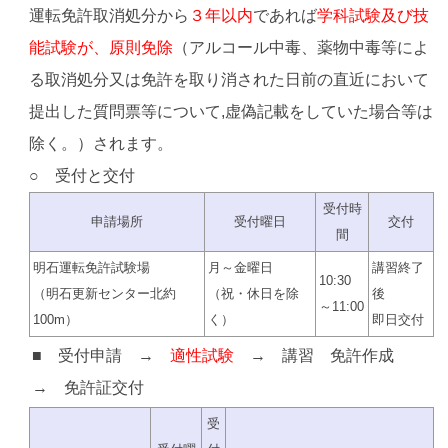
運転免許取消処分から
３年以内
であれば
学科試験及び技
能試験が、原則免除
（アルコール中毒、薬物中毒等によ
る取消処分又は免許を取り消された日前の直近において
提出した質問票等について,虚偽記載をしていた場合等は
除く。）されます。
○ 受付と交付
受付時
申請場所
受付曜日
交付
間
明石運転免許試験場
月～金曜日
講習終了
10:30
（明石更新センター北約
（祝・休日を除
後
～11:00
100m）
く）
即日交付
■ 受付申請 →
適性試験
→ 講習 免許作成
→ 免許証交付
受