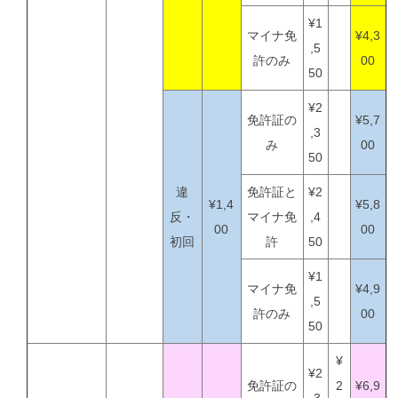
¥1
マイナ免
¥4,3
,5
許のみ
00
50
¥2
免許証の
¥5,7
,3
み
00
50
違
免許証と
¥2
¥1,4
¥5,8
反・
マイナ免
,4
00
00
初回
許
50
¥1
マイナ免
¥4,9
,5
許のみ
00
50
¥
¥2
免許証の
2
¥6,9
,3