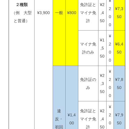
¥
２種類
免許証と
¥2
2
¥7,3
（例 大型
¥3,900
一般
¥800
マイナ免
,4
0
50
と普通）
許
50
0
¥
¥1
マイナ免
2
¥6,4
,5
許のみ
0
50
50
0
¥
¥2
免許証の
2
¥7,8
,3
み
0
50
50
0
¥
違
免許証と
¥2
¥1,4
2
¥7,9
反・
マイナ免
,4
00
0
50
初回
許
50