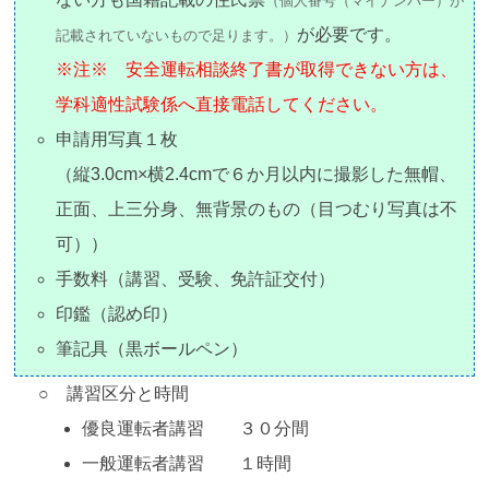
（個人番号（マイナンバー）が
が必要です。
記載されていないもので足ります。）
※注※ 安全運転相談終了書が取得できない方は、
学科適性試験係へ直接電話してください。
申請用写真１枚
（縦3.0cm×横2.4cmで６か月以内に撮影した無帽、
正面、上三分身、無背景のもの（目つむり写真は不
可））
手数料（講習、受験、免許証交付）
印鑑（認め印）
筆記具（黒ボールペン）
○ 講習区分と時間
優良運転者講習 ３０分間
一般運転者講習 １時間