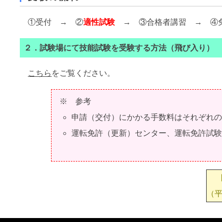
①受付 → ②
適性試験
→ ③合格者講習 → ④免
２．試験場にて技能試験を受験する方法（飛び入り）
こちら
をご覧ください。
※ 参考
申請（交付）にかかる手数料はそれぞれ
運転免許（更新）センター、運転免許試
（平日