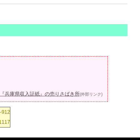
。
『兵庫県収入証紙』の売りさばき所
(外部リンク)
912
117