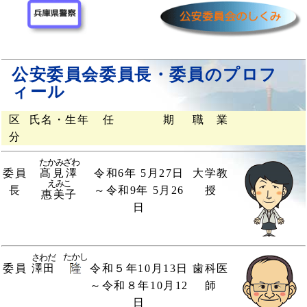
公安委員会委員長・委員のプロフ
ィール
区
氏名・生年
任 期
職 業
分
たかみざわ
委員
髙見澤
令和6年 5月27日
大学教
えみこ
長
～令和9年 5月26
授
惠美子
日
たかし
さわだ
委員
令和５年10月13日
歯科医
澤田
～令和８年10月12
師
日