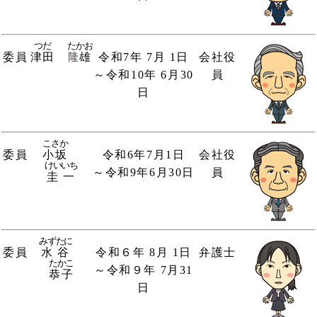
たかお
つだ
委員
令和7年 7月 1日
会社役
津田
雄
～令和10年 6月30
員
日
こさか
委員
小坂
令和6年7月1日
会社役
けいいち
～令和9年6月30日
員
圭一
みずたに
委員
水谷
令和６年 8月 1日
弁護士
たかこ
～令和９年 7月31
恭子
日