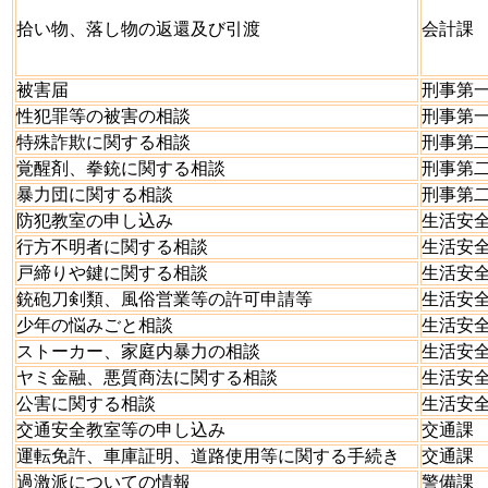
拾い物、落し物の返還及び引渡
会計課
被害届
刑事第
性犯罪等の被害の相談
刑事第
特殊詐欺に関する相談
刑事第
覚醒剤、拳銃に関する相談
刑事第
暴力団に関する相談
刑事第
防犯教室の申し込み
生活安
行方不明者に関する相談
生活安
戸締りや鍵に関する相談
生活安
銃砲刀剣類、風俗営業等の許可申請等
生活安
少年の悩みごと相談
生活安
ストーカー、家庭内暴力の相談
生活安
ヤミ金融、悪質商法に関する相談
生活安
公害に関する相談
生活安
交通安全教室等の申し込み
交通課
運転免許、車庫証明、道路使用等に関する手続き
交通課
過激派についての情報
警備課