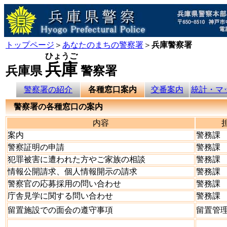
トップページ
＞
あなたのまちの警察署
＞
兵庫警察署
ひょうご
兵庫
兵庫県
警察署
警察署の紹介
各種窓口案内
交番案内
統計・マ
警察署の各種窓口の案内
内容
案内
警務課
警察証明の申請
警務課
犯罪被害に遭われた方やご家族の相談
警務課
情報公開請求、個人情報開示の請求
警務課
警察官の応募採用の問い合わせ
警務課
庁舎見学に関する問い合わせ
警務課
留置施設での面会の遵守事項
留置管