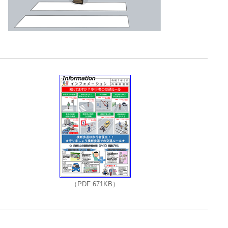
（PDF:671KB）