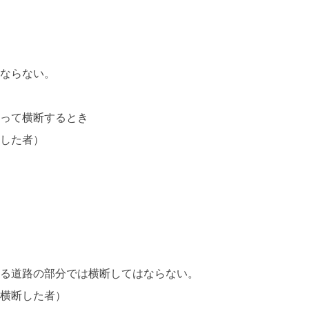
はならない。
て横断するとき
をした者）
いる道路の部分では横断してはならない。
を横断した者）