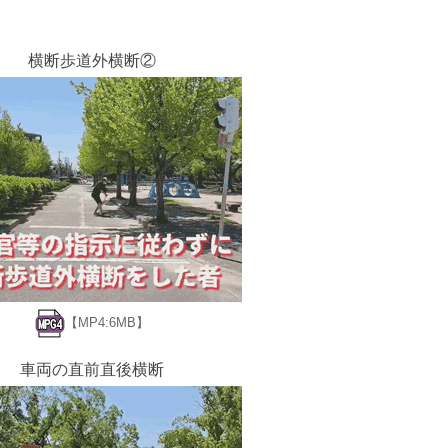
横断歩道外横断②
【MP4:6MB】
車両の直前直後横断