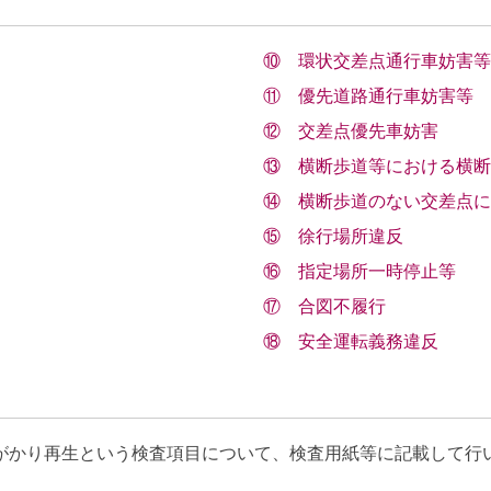
⑩ 環状交差点通行車妨害等
⑪ 優先道路通行車妨害等
⑫ 交差点優先車妨害
⑬ 横断歩道等における横断
⑭ 横断歩道のない交差点
⑮ 徐行場所違反
⑯ 指定場所一時停止等
⑰ 合図不履行
⑱ 安全運転義務違反
がかり再生という検査項目について、検査用紙等に記載して行