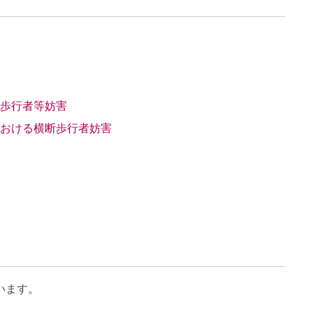
歩行者等妨害
における横断歩行者妨害
います。