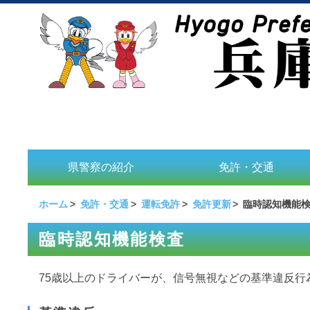
県警察の紹介
免許・交通
ホーム
免許・交通
運転免許
免許更新
臨時認知機能
臨時認知機能検査
75歳以上のドライバーが、信号無視などの基準違反