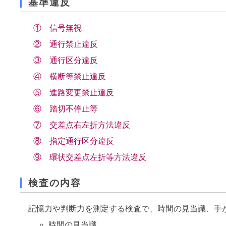
基準違反
① 信号無視
② 通行禁止違反
③ 通行区分違反
④ 横断等禁止違反
⑤ 進路変更禁止違反
⑥ 踏切不停止等
⑦ 交差点右左折方法違反
⑧ 指定通行区分違反
⑨ 環状交差点左折等方法違反
検査の内容
記憶力や判断力を測定する検査で、時間の見当識、手
時間の見当識