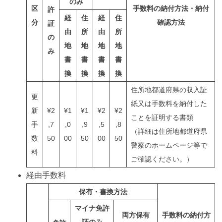
のみ
区
手数料の納付方法・納付
許
経
住
経
住
分
確認方法
証
由
所
由
所
の
地
地
地
地
み
書
書
書
書
換
換
換
換
住所地都道府県の収入証
更
紙又は手数料を納付した
新
¥2
¥1
¥1
¥2
¥2
ことを証明する書類
手
,7
,0
,9
,5
,8
（詳細は住所地都道府県
数
50
00
50
00
50
警察のホームページ等で
料
ご確認ください。）
経由手数料
保有・書換方法
マイナ免許
両方保有
手数料の納付方