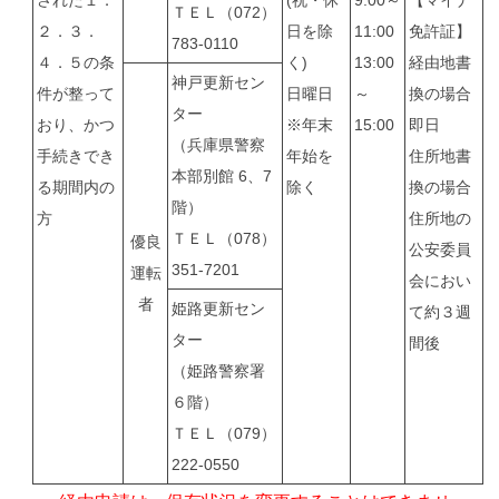
された１．
(祝・休
9:00～
【マイナ
ＴＥＬ（072）
２．３．
日を除
11:00
免許証】
783-0110
４．５の条
く)
13:00
経由地書
神戸更新セン
件が整って
日曜日
～
換の場合
ター
おり、かつ
※年末
15:00
即日
（兵庫県警察
手続きでき
年始を
住所地書
本部別館 6、7
る期間内の
除く
換の場合
階）
方
住所地の
ＴＥＬ（078）
優良
公安委員
351-7201
運転
会におい
者
姫路更新セン
て約３週
ター
間後
（姫路警察署
６階）
ＴＥＬ（079）
222-0550