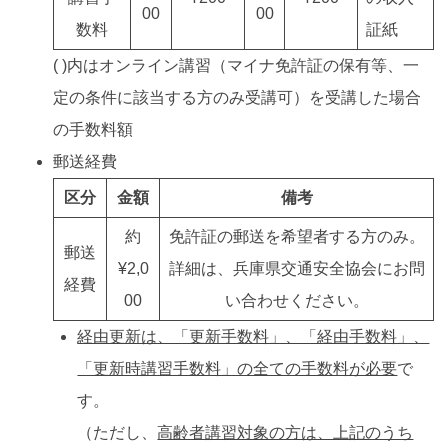
00
00
数料
証紙
( )内はオンライン講習（マイナ免許証の保有等、一
定の条件に該当する方のみ受講可）を受講した場合
の手数料額
郵送経費
区分
金額
備考
約
免許証の郵送を希望者する方のみ。
郵送
¥2,0
詳細は、兵庫県交通安全協会にお問
経費
00
い合わせください。
経由更新は、「更新手数料」、「経由手数料」、
「更新時講習手数料」の全ての手数料が必要
で
す。
（ただし、
高齢者講習対象の方は、上記のうち