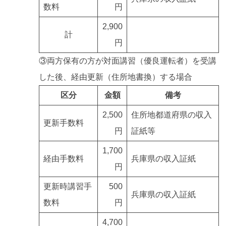
数料
円
2,900
計
円
③両方保有の方が対面講習（優良運転者）を受講
した後、経由更新（住所地書換）する場合
区分
金額
備考
2,500
住所地都道府県の収入
更新手数料
円
証紙等
1,700
経由手数料
兵庫県の収入証紙
円
更新時講習手
500
兵庫県の収入証紙
数料
円
4,700