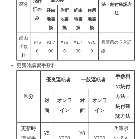
証のみ
免許
区分
法・納付確認方
証の
経由
住所
経由
住所
法
み
地書
地書
地書
地書
換
換
換
換
経由
¥75
¥1,7
¥75
¥1,7
¥75
兵庫県の収入証
手数
0
00
0
00
0
紙
料
更新時講習手数料
手数料
優良運転者
一般運転者
の納付
区分
方法・
対
オンラ
対
オンラ
納付確
面
イン
面
イン
認方法
更新時
兵庫県
¥5
¥8
講習手
¥200
¥200
の収入