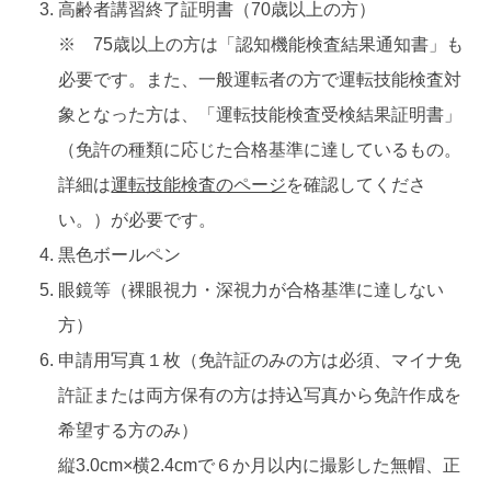
高齢者講習終了証明書（70歳以上の方）
※ 75歳以上の方は「認知機能検査結果通知書」も
必要です。また、一般運転者の方で運転技能検査対
象となった方は、「運転技能検査受検結果証明書」
（免許の種類に応じた合格基準に達しているもの。
詳細は
運転技能検査のページ
を確認してくださ
い。）が必要です。
黒色ボールペン
眼鏡等（裸眼視力・深視力が合格基準に達しない
方）
申請用写真１枚（免許証のみの方は必須、マイナ免
許証または両方保有の方は持込写真から免許作成を
希望する方のみ）
縦3.0cm×横2.4cmで６か月以内に撮影した無帽、正