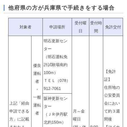
他府県の方が兵庫県で手続きをする場合
受付曜
受付時
対象者
申請場所
免許交付
日
間
明石更新セン
ター
（明石運転免
許試験場南約
優良
【免許
100m）
運転
証】
ＴＥＬ（078）
者
住所地の
912-7061
・
公安委員
一般
阪神更新セン
上記「経由
会におい
運転
ター
申請できる
月～金
て約３週
者
（ＪＲ伊丹駅
方」に記載
曜日
間後
北約150m）