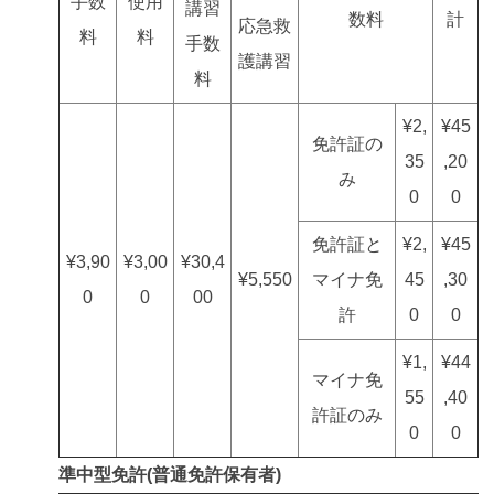
手数
使用
講習
数料
計
応急救
料
料
手数
護講習
料
¥2,
¥45
免許証の
35
,20
み
0
0
免許証と
¥2,
¥45
¥3,90
¥3,00
¥30,4
¥5,550
マイナ免
45
,30
0
0
00
許
0
0
¥1,
¥44
マイナ免
55
,40
許証のみ
0
0
準中型免許(普通免許保有者)