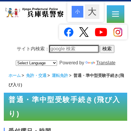
サイト内検索：
Powered by
Translate
ホーム
免許・交通
運転免許
普通・準中型受験手続き(飛
び入り)
普通・準中型受験手続き(飛び入
り)
受付曜日・時間