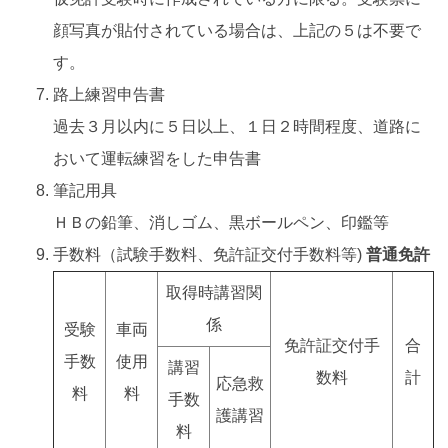
顔写真が貼付されている場合は、上記の５は不要で
す。
路上練習申告書
過去３月以内に５日以上、１日２時間程度、道路に
おいて運転練習をした申告書
筆記用具
ＨＢの鉛筆、消しゴム、黒ボールペン、印鑑等
手数料（試験手数料、免許証交付手数料等)
普通免許
取得時講習関
係
受験
車両
免許証交付手
合
手数
使用
講習
数料
計
応急救
料
料
手数
護講習
料