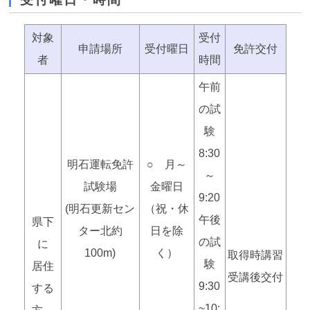
対象
受付
申請場所
受付曜日
免許交付
者
時間
午前
の試
験
8:30
明石運転免許
○ 月～
～
試験場
金曜日
9:20
(明石更新セン
（祝・休
午後
県下
ター北約
日を除
の試
に
100m)
く）
取得時講習
験
居住
受講後交付
9:30
する
~10: