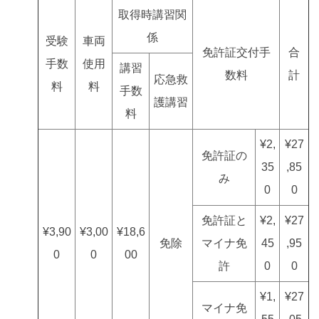
取得時講習関
係
受験
車両
免許証交付手
合
手数
使用
講習
数料
計
応急救
料
料
手数
護講習
料
¥2,
¥27
免許証の
35
,85
み
0
0
免許証と
¥2,
¥27
¥3,90
¥3,00
¥18,6
免除
マイナ免
45
,95
0
0
00
許
0
0
¥1,
¥27
マイナ免