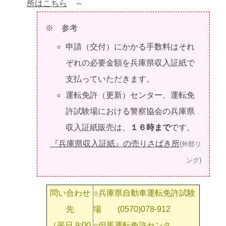
所はこちら
～
※ 参考
申請（交付）にかかる手数料はそれ
ぞれの必要金額を兵庫県収入証紙で
支払っていただきます。
運転免許（更新）センター、運転免
許試験場における警察協会の兵庫県
収入証紙販売は、
１６時まで
です。
『兵庫県収入証紙』の売りさばき所
(外部リ
ンク)
問い合わせ
○兵庫県自動車運転免許試験
先
場 (0570)078-912
（平日 9:00
○但馬運転免許センタ