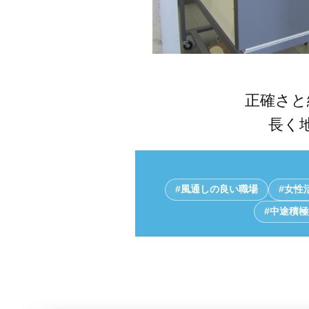
正確さと
長く
#風通しの良い職場
#女性
#中途積