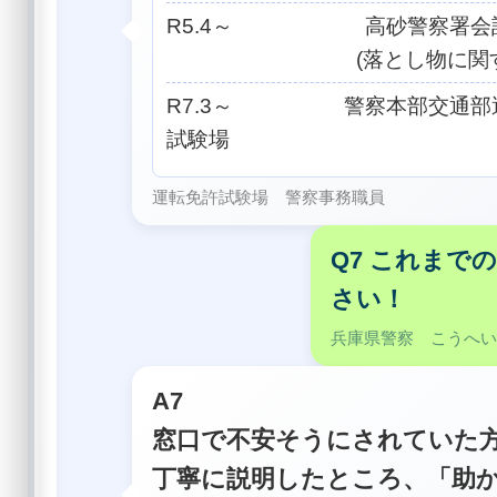
R5.4～ 高砂警察署会
(落とし物に関する
R7.3～ 警察本部交通部
試験場
運転免許試験場 警察事務職員
Q7 これま
さい！
兵庫県警察 こうへ
A7
窓口で不安そうにされていた
丁寧に説明したところ、「助