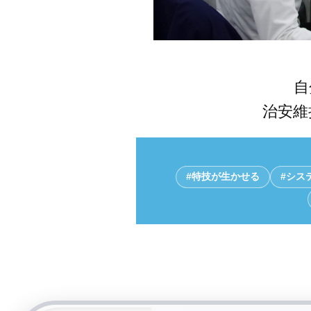
自
治安維
#特技が生かせる
#シス