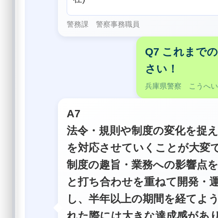
警務課 警察事務職員
Q7 これま
さい！
兵庫県警察 こうへ
A7
法令・規則や制度の変化を捉
を対応させていくことが大変
制度の趣旨・業務への影響点
と打ち合わせを重ねて開発・
し、半年以上の期間を経てよ
れた際には大きな達成感があ