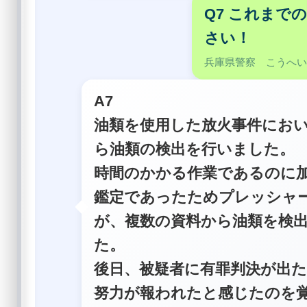
Q7 これま
さい！
兵庫県警察 こうへ
A7
油類を使用した放火事件にお
ら油類の検出を行いました。
時間のかかる作業であるのに
鑑定であったためプレッシャ
が、複数の資料から油類を検
た。
後日、被疑者に有罪判決が出
努力が報われたと感じたのを