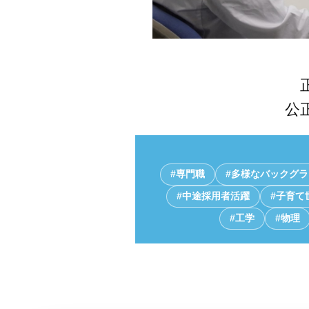
公
#専門職
#多様なバックグ
#中途採用者活躍
#子育て
#工学
#物理