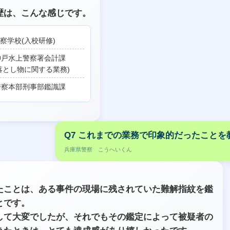
歴は、こんな感じです。
警察学校(入校研修)
戸水上警察署会計課
に関する業務)
察本部刑事部鑑識課
Q7 これまでの業務で印象的だったことを
兵庫県警察 こうへいくん
たことは、ある事件の現場に残されていた難解指紋を鑑
とです。
して大変でしたが、それでもその鑑定によって被疑者の