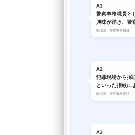
A1
警察事務職員と
興味が湧き、警
鑑識課 警察事務職員
A2
犯罪現場から採
といった指紋に
鑑識課 警察事務職員
A3