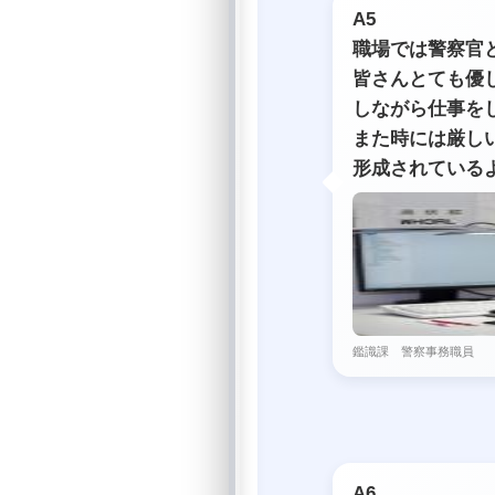
A5
職場では警察官
皆さんとても優
しながら仕事を
また時には厳し
形成されている
鑑識課 警察事務職員
A6