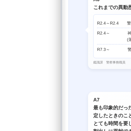
これまでの異動
R2.4～R2.4 
R2.4～ 神
(落とし物
R7.3～ 警
鑑識課 警察事務職員
A7
最も印象的だっ
定したときのこ
とても時間を要