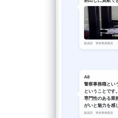
割出しに貢献で
鑑識課 警察事務職員
A8
警察事務職とい
ということです
専門性のある業
がいと魅力を感
鑑識課 警察事務職員