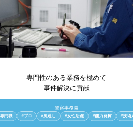
専門性のある業務を極めて
事件解決に貢献
警察事務職
#専門職
#プロ
#風通し
#女性活躍
#能力発揮
#技術