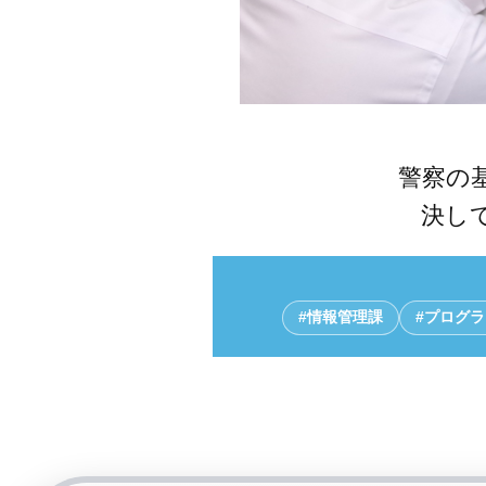
警察の
決し
#情報管理課
#プログ