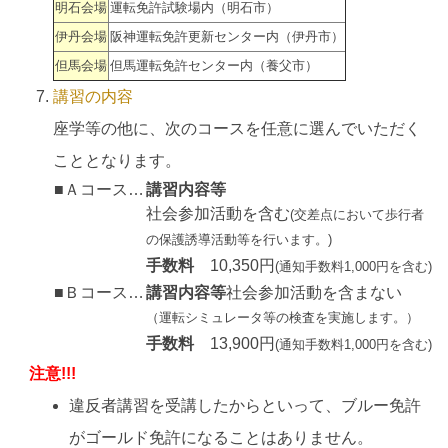
明石会場
運転免許試験場内（明石市）
伊丹会場
阪神運転免許更新センター内（伊丹市）
但馬会場
但馬運転免許センター内（養父市）
講習の内容
座学等の他に、次のコースを任意に選んでいただく
こととなります。
■Ａコース…
講習内容等
社会参加活動を含む
(交差点において歩行者
の保護誘導活動等を行います。)
手数料
10,350円
(通知手数料1,000円を含む)
■Ｂコース…
講習内容等
社会参加活動を含まない
（運転シミュレータ等の検査を実施します。）
手数料
13,900円
(通知手数料1,000円を含む)
注意!!!
違反者講習を受講したからといって、ブルー免許
がゴールド免許になることはありません。