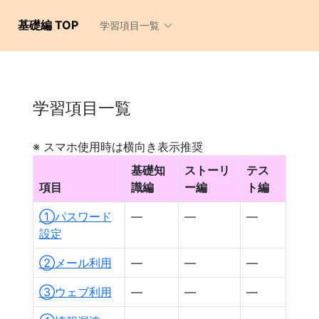
基礎編 TOP
学習項目一覧
学習項目一覧
※ スマホ使用時は横向き表示推奨
基礎知
ストーリ
テス
項目
識編
ー編
ト編
①パスワード
―
―
―
設定
②メール利用
―
―
―
③ウェブ利用
―
―
―