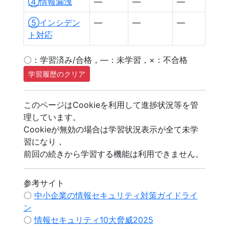
④情報漏洩
―
―
―
⑤インシデン
―
―
―
ト対応
〇：学習済み/合格，―：未学習，×：不合格
学習履歴のクリア
このページはCookieを利用して進捗状況等を管
理しています。
Cookieが無効の場合は学習状況表示が全て未学
習になり，
前回の続きから学習する機能は利用できません。
参考サイト
〇
中小企業の情報セキュリティ対策ガイドライ
ン
〇
情報セキュリティ10大脅威2025